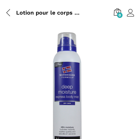
Lotion pour le corps Neutrogena vaporisateur 200 ml Hydratant à absorption rapide pour les peaux sèches
0