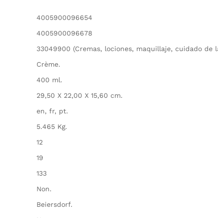
4005900096654
4005900096678
33049900 (Cremas, lociones, maquillaje, cuidado de la
Crème.
400 ml.
29,50 X 22,00 X 15,60 cm.
en, fr, pt.
5.465 Kg.
12
19
133
Non.
Beiersdorf.