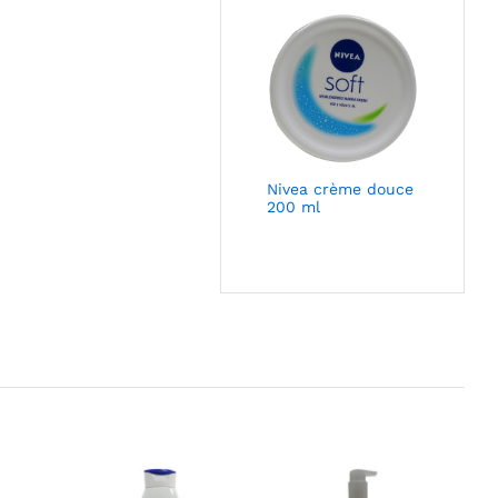
Nivea crème douce
200 ml