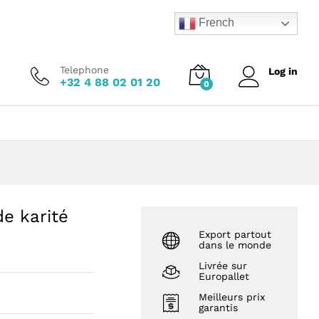
Add to Cart
French
Telephone
Log in
+32 4 88 02 01 20
0
de karité
Export partout
dans le monde
Livrée sur
Europallet
Meilleurs prix
garantis