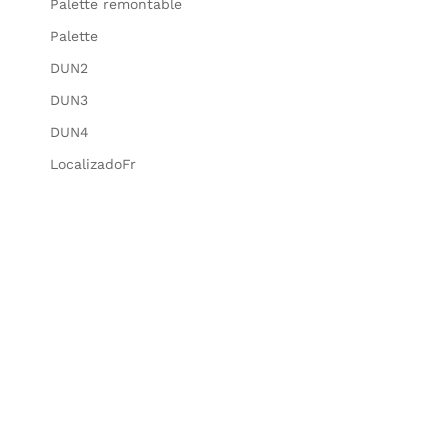
Palette remontable
Palette
DUN2
DUN3
DUN4
LocalizadoFr