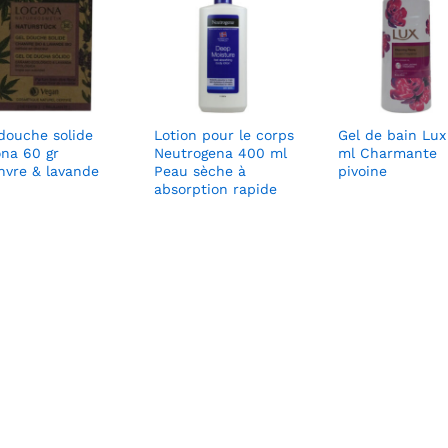
douche solide
Lotion pour le corps
Gel de bain Lu
ona 60 gr
Neutrogena 400 ml
ml Charmante
nvre & lavande
Peau sèche à
pivoine
absorption rapide