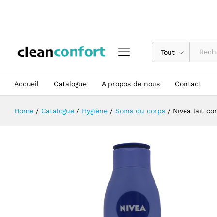
Nivea lait corporel 400 ml Beurre 
Description
Tout
Accueil
Catalogue
A propos de nous
Contact
Home
/
Catalogue
/
Hygiène
/
Soins du corps
/
Nivea lait co