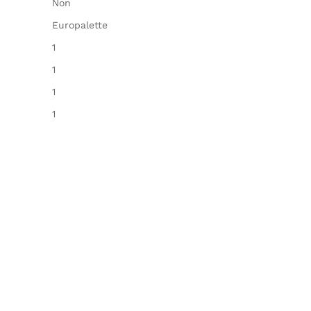
Non
Europalette
1
1
1
1