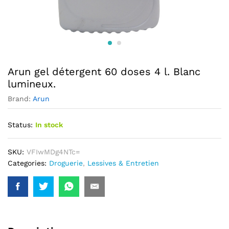
Arun gel détergent 60 doses 4 l. Blanc
lumineux.
Brand:
Arun
Status:
In stock
SKU:
VFIwMDg4NTc=
Categories:
Droguerie
,
Lessives & Entretien