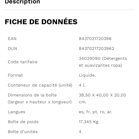
Description
FICHE DE DONNÉES
EAN
8437021720396
DUN
84370217203962
34029090 (Détergents
Code tarifaire
et suavizantes ropa)
Format
Liquide.
Conteneur de capacité (unité)
4 l.
Dimensions de la boîte
38,50 X 40,00 X 20,00
(largeur x hauteur x longueur)
cm.
Langues
es, fr, pt, ro, ar.
Boîte de poids
17.345 Kg.
Boîte d’unités
4