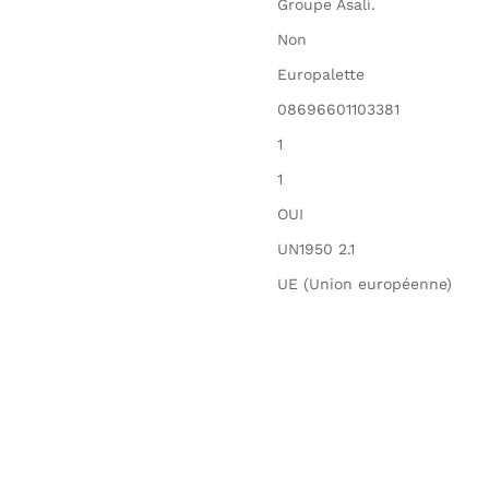
Groupe Asali.
Non
Europalette
08696601103381
1
1
OUI
UN1950 2.1
UE (Union européenne)