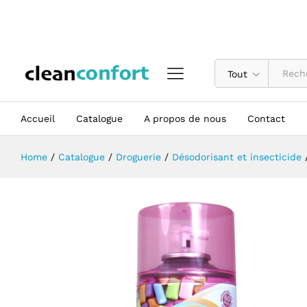
Recharge désodorisant Arun 260 m
Description
Tout
Accueil
Catalogue
A propos de nous
Contact
Home
/
Catalogue
/
Droguerie
/
Désodorisant et insecticide