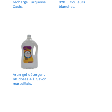
recharge Turquoise
020 l. Couleurs
Oasis.
blanches.
Arun gel détergent
60 doses 4 l. Savon
marseillais.