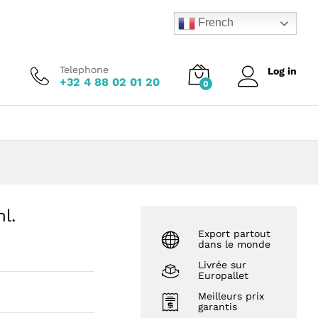
Add to Cart
French
Telephone
Log in
+32 4 88 02 01 20
0
l.
Export partout
dans le monde
Livrée sur
Europallet
Meilleurs prix
garantis