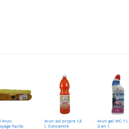
i Arun.
Arun sol propre 1,5
Arun gel WC 1 l
oyage facile.
l. Concentré
3 en 1.