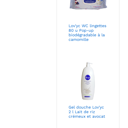
Lov'yc WC lingettes
80 u Pop-up
biodégradable à la
camomille
Gel douche Lov'yc
2 l Lait de riz
crémeux et avocat