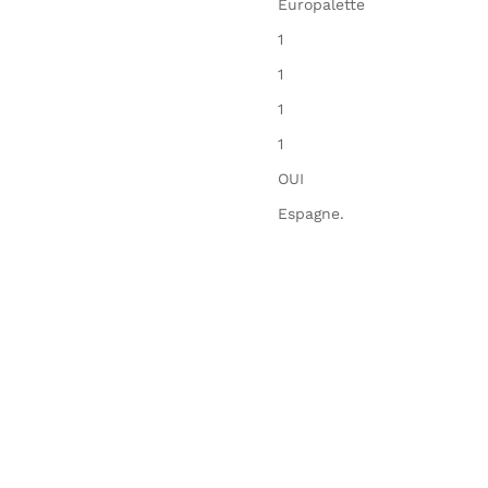
Europalette
1
1
1
1
OUI
Espagne.