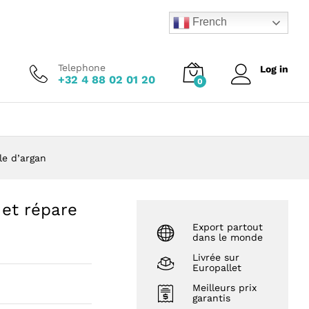
Add to Cart
French
Telephone
Log in
+32 4 88 02 01 20
0
le d’argan
 et répare
Export partout
dans le monde
Livrée sur
Europallet
Meilleurs prix
garantis