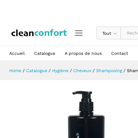
Shampooing Lov'yc 750 ml Nourrit e
Description
Tout
Accueil
Catalogue
A propos de nous
Contact
Home
/
Catalogue
/
Hygiène
/
Cheveux
/
Shampooing
/
Shamp